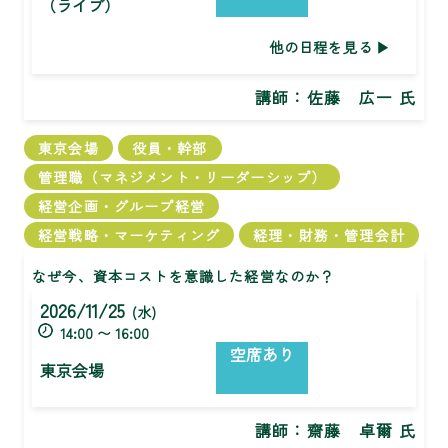
（ライブ）
他の日程を見る
講師：
佐藤 広一 氏
東京会場
役員・幹部
管理職（マネジメント・リーダーシップ）
経営企画・グループ経営
経営戦略・マーケティング
経理・財務・管理会計
なぜ今、資本コストを意識した経営なのか？
2026/11/25
(水)
14:00 〜 16:00
空席あり
東京会場
講師：
齋藤 卓爾 氏