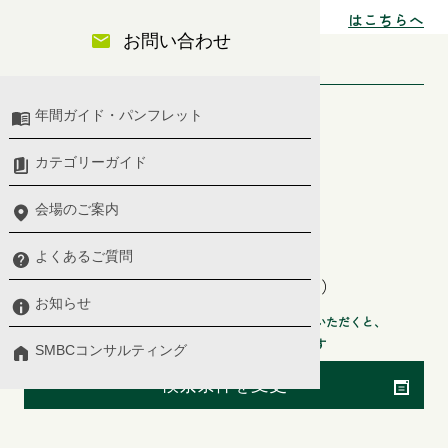
はこちらへ
お問い合わせ
検索条件
セミナー分類
年間ガイド・パンフレット
プレミアム、ベーシックセレクト
カテゴリーガイド
開催日
会場のご案内
2026年8月7日〜2027年8月7日
階層
よくあるご質問
管理職（マネジメント・リーダーシップ）
お知らせ
検索条件からセミナー会場や開催日などを指定いただくと、
より探したいセミナーが検索できます
SMBCコンサルティング
検索条件を変更