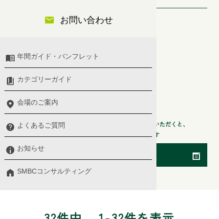
お問い合わせ
セミナー分類
プレミアム、ベーシックセレクト
開催日
年間ガイド・パンフレット
2026年8月8日〜2027年8月8日
カテゴリーガイド
階層
会場のご案内
マネジメント・リーダーシップ
検索条件からセミナー会場や開催日などを指定いただくと、
よくあるご質問
より探したいセミナーが検索できます
お知らせ
検索条件を変更
SMBCコンサルティング
32件中
1-32件を表示