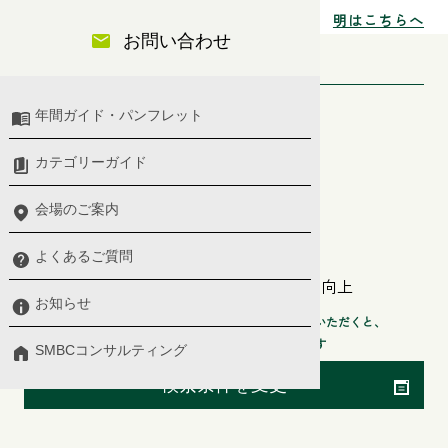
明はこちらへ
お問い合わせ
検索条件
セミナー分類
年間ガイド・パンフレット
プレミアム、ベーシックセレクト
カテゴリーガイド
開催日
会場のご案内
2026年8月8日〜2027年8月8日
階層
よくあるご質問
業務改善・タイムマネジメント・生産性向上
お知らせ
検索条件からセミナー会場や開催日などを指定いただくと、
より探したいセミナーが検索できます
SMBCコンサルティング
検索条件を変更