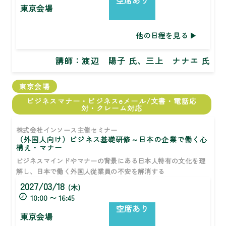
空席あり
東京会場
他の日程を見る
講師：
渡辺 陽子 氏、三上 ナナエ 氏
東京会場
ビジネスマナー・ビジネスeメール/文書・電話応
対・クレーム対応
株式会社インソース主催セミナー
（外国人向け）ビジネス基礎研修～日本の企業で働く心
構え・マナー
ビジネスマインドやマナーの背景にある日本人特有の文化を理
解し、日本で働く外国人従業員の不安を解消する
2027/03/18
(木)
10:00 〜 16:45
空席あり
東京会場