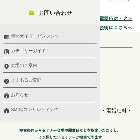
スセミナーをご案内しています。
お問い合わせ
ビジネスマナー・ビジネスeメール/文書・電話応対・クレ
ーム対応の詳細なご説明はこちらへ
年間ガイド・パンフレット
検索条件
カテゴリーガイド
セミナー分類
会場のご案内
プレミアム、ベーシックセレクト
開催日
よくあるご質問
2026年8月8日〜2027年8月8日
お知らせ
階層
ビジネスマナー・ビジネスeメール/文書・電話応対・
SMBCコンサルティング
クレーム対応
検索条件からセミナー会場や開催日などを指定いただくと、
より探したいセミナーが検索できます