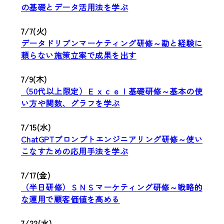
の基礎とデータ活用法を学ぶ
7/7(火)
データドリブンマーケティング研修～勘と経験に
頼らない施策立案で成果を出す
7/9(木)
（50代以上限定）Ｅｘｃｅｌ基礎研修～基本の使
い方や関数、グラフを学ぶ
7/15(水)
ChatGPTプロンプトエンジニアリング研修～使い
こなすための応用手法を学ぶ
7/17(金)
（半日研修）ＳＮＳマーケティング研修～戦略的
な運用で顧客価値を高める
7/22(水)