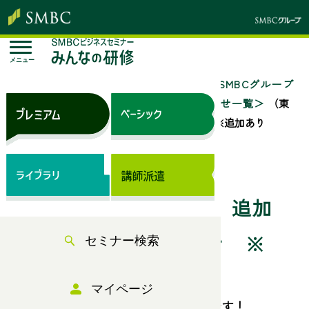
メニュー
SMBCビジネスセミナー みんなの研修 - SMBCグループ
が提供する人材育成・社員研修
お知らせ一覧
（東
京）６月～７月 追加セミナーのお知らせ ※追加あり
2026/06/26
（東京）６月～７月 追加
セミナーのお知らせ ※
セミナー検索
追加あり
マイページ
年間ガイド未掲載の新規セミナーです！