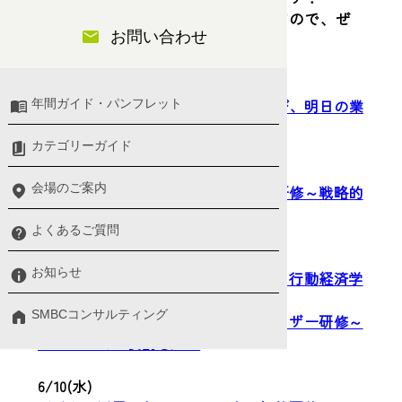
定員となり次第締め切りとなりますので、ぜ
お問い合わせ
ひお早めにお申込ください。
6/2/(火)
ChatGPTのはじめ方研修～触って学び、明日の業
年間ガイド・パンフレット
務を効率化する
カテゴリーガイド
6/3(水)
会場のご案内
（半日研修）ＳＮＳマーケティング研修～戦略的
な運用で顧客価値を高める
よくあるご質問
6/8(月)
お知らせ
（製造業向け）ルール順守徹底研修～行動経済学
を活用しルール定着を図る
SMBCコンサルティング
（コールセンター向け）スーパーバイザー研修～
ＳＶとしての役割を知る
6/10(水)