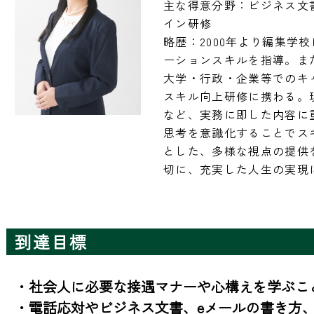
主な得意分野：ビジネス文
イン研修

略歴：2000年より編集学
ーションスキルを指導。ま
大学・行政・企業等でのキ
スキル向上研修に携わる。
など、実務に即した内容に
思考を意識化することでス
とした、多様な視点の提供
切に、充実した人生の実現
到達目標
・社会人に必要な接遇マナーや心構えを学ぶこと
・電話応対やビジネス文書、eメールの書き方