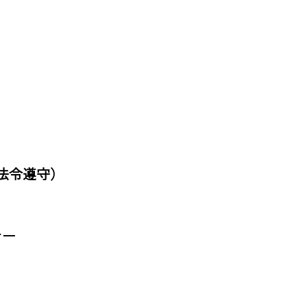
令遵守）

ー
