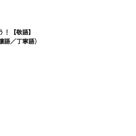
！【敬語】

語／丁寧語）
