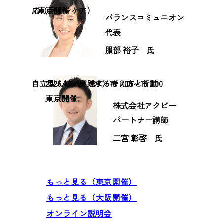
応（ラインケア）
東京開催
バランスコミュニオン
代表
服部 裕子 氏
自立型人材が実践する考え方と行動
2026/08/26（水）13：00～16：00
東京開催
株式会社アクビー
パートナー講師
二宮 彰啓 氏
もっと見る（東京開催）
もっと見る（大阪開催）
オンライン説明会