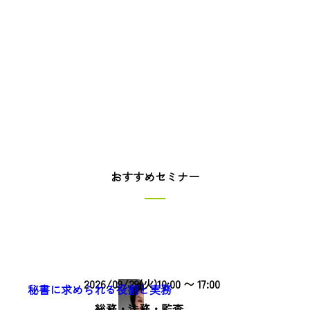
オンライン説明会は、個別に日時を設定させてい
ただきます（ご説明のみとなります）
講師・コンサルタント・研修会社・セミナー会社
などの同業者の方のお申込みはご遠慮ください
おすすめセミナー
東京開催
2026/09/29(火)10:00 〜 17:00
秘書に求められる役割と実務
総務・法務・監査