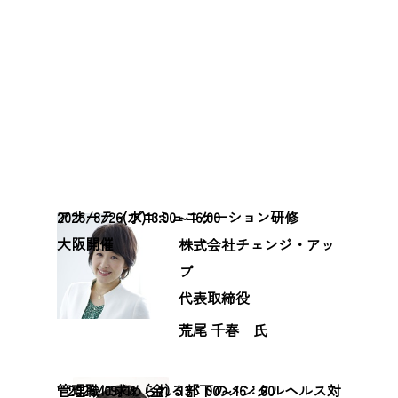
また、実際のセミナー・研修の一部を無料で見学い
ただけます。
ぜひ研修の雰囲気や、講師、会場の様子をご覧くだ
さい。（教育サービス全般についても、ぜひお気軽
にお問合せください）
アサーティブコミュニケーション研修
2026/8/26(水)13:00～16:00
大阪開催
株式会社チェンジ・アッ
プ
代表取締役
荒尾 千春 氏
管理職に求められる部下のメンタルヘルス対
2026/09/11（金）13：00～16：00