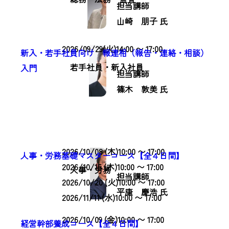
担当講師
山崎 朋子 氏
2026/09/29(火)14:00 〜 17:00
新入・若手社員向け 報連相（報告・連絡・相談）
若手社員・新入社員
入門
担当講師
篠木 敦美 氏
大阪開催
2026/10/08 (木)10:00 〜 17:00
人事・労務基礎マスターコース【全４日間】
2026/10/15 (木)10:00 〜 17:00
人事・労務
担当講師
2026/10/20 (火)10:00 〜 17:00
平康 慶浩 氏
2026/11/11 (水)10:00 〜 17:00
2026/10/09 (金)10:00 〜 17:00
経営幹部養成コース【全４日間】