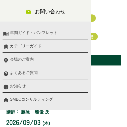
役員・幹部
お問い合わせ
管理職（マネジメント・リーダーシップ）
経営企画・グループ経営
年間ガイド・パンフレット
経営戦略・マーケティング
人事・労務
経理・財務・管理会計
カテゴリーガイド
開催日（東京会場）
会場のご案内
よくあるご質問
第1講
お知らせ
セミナー詳細
SMBCコンサルティング
ケースで学ぶ競争戦略
講師： 藤原 雅俊 氏
2026/09/03
(木)