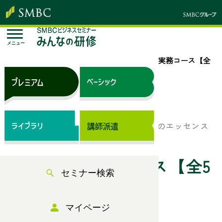
メニュー
トップページ
セミナー検索
MBA経営実務コース【全
5日間】
来場セミナー
これからの経営に求められる重要課題のエッセンス
をMBAの5つのテーマから学ぶ
MBA経営実務コース【全5
セミナー検索
日間】
マイページ