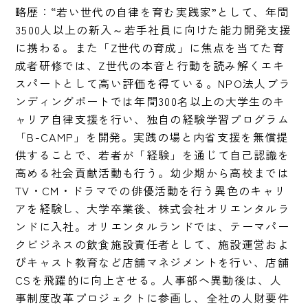
略歴：“若い世代の自律を育む実践家”として、年間
3500人以上の新入～若手社員に向けた能力開発支援
に携わる。また「Z世代の育成」に焦点を当てた育
成者研修では、Z世代の本音と行動を読み解くエキ
スパートとして高い評価を得ている。NPO法人ブラ
ンディングポートでは年間300名以上の大学生のキ
ャリア自律支援を行い、独自の経験学習プログラム
「B-CAMP」を開発。実践の場と内省支援を無償提
供することで、若者が「経験」を通じて自己認識を
高める社会貢献活動も行う。幼少期から高校までは
TV・CM・ドラマでの俳優活動を行う異色のキャリ
アを経験し、大学卒業後、株式会社オリエンタルラ
ンドに入社。オリエンタルランドでは、テーマパー
クビジネスの飲食施設責任者として、施設運営およ
びキャスト教育など店舗マネジメントを行い、店舗
CSを飛躍的に向上させる。人事部へ異動後は、人
事制度改革プロジェクトに参画し、全社の人財要件