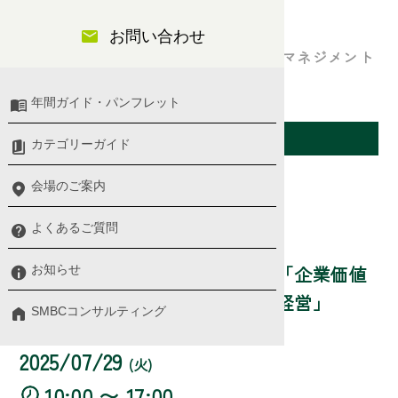
日程）
お問い合わせ
～勝ち残りをかけたリーダーの役割とマネジメント
～
年間ガイド・パンフレット
開催日（東京会場）
カテゴリーガイド
会場のご案内
第1講
よくあるご質問
セミナー詳細
新任取締役・執行役員セミナー「企業価値
お知らせ
向上のためのサステナビリティ経営」
SMBCコンサルティング
講師： 長谷川 直哉 氏
2025/07/29
(火)
10:00 〜 17:00