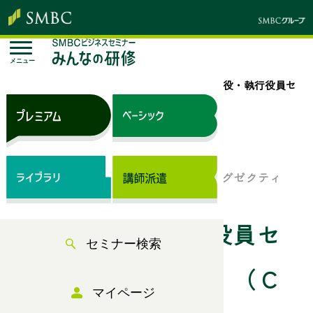
メニュー
トップページ
セミナー検索
新任取締役・執行役員セ
ミナー【全５日間】（Ｃ日程）
来場セミナー
新任役員・次世代経営幹部のためのエグゼクティ
ブ・プログラム
新任取締役・執行役員セ
セミナー検索
ミナー【全５日間】（Ｃ
マイページ