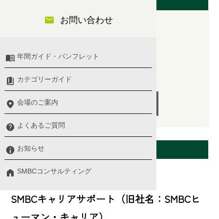
開催日（大阪会場）
お問い合わせ
2025/10/06(月)
年間ガイド・パンフレット
14:00 〜 17:00
講師：野住 明浩 氏
カテゴリーガイド
会場のご案内
受付終了
よくあるご質問
会場案内
お知らせ
SMBCコンサルティング
来場会場
SMBCキャリアサポート（旧社名：SMBCヒ
ューマン・キャリア）