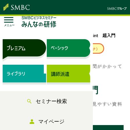
メニュー
トップページ
セミナー検索
PowerPoint 超入門
来場セミナー
ベーシック（サブスク）
パワーポイントを使った資料作成に時間がかかって
いませんか？
PowerPoint 超入門
セミナー検索
パワーポイントを効率よく使う方法や見やすい資料
を作るための基本操作を解説します！
マイページ