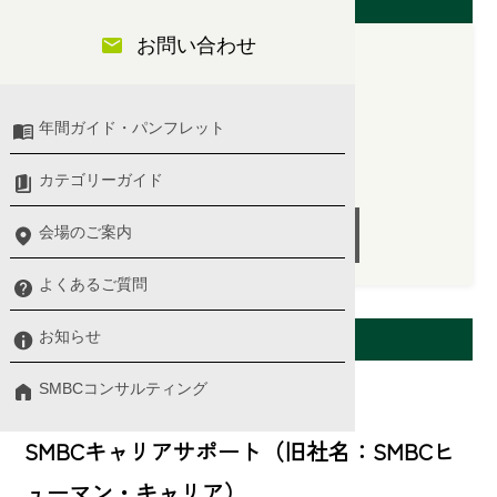
開催日（大阪会場）
お問い合わせ
2025/12/08(月)
年間ガイド・パンフレット
10:00 〜 13:00
講師：野住 明浩 氏
カテゴリーガイド
会場のご案内
受付終了
よくあるご質問
会場案内
お知らせ
SMBCコンサルティング
来場会場
SMBCキャリアサポート（旧社名：SMBCヒ
ューマン・キャリア）