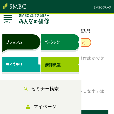
メニュー
トップページ
セミナー検索
Word 超入門
来場セミナー
ベーシック（サブスク）
Wordの基本機能を使って、綺麗な文章作成ができ
ていますか？
Word 超入門
セミナー検索
Wordの基本的な使い方や効率よく使いこなす方法
を解説します！
マイページ