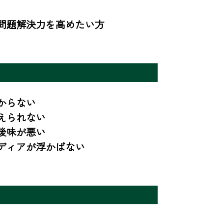
問題解決力を高めたい方
らない

られない

味が悪い

ディアが浮かばない