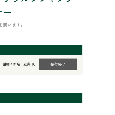
ナー
を養います。
講師：新名 史典 氏
受付終了