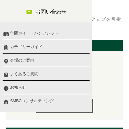
事の基本（前編）
お問い合わせ
知識+実践トレーニングを通じて印象アップを目指
します。
年間ガイド・パンフレット
開催日（大阪会場）
カテゴリーガイド
会場のご案内
2026/01/30(金)
よくあるご質問
10:00 〜 13:00
お知らせ
講師：木谷 さつき氏
SMBCコンサルティング
受付終了