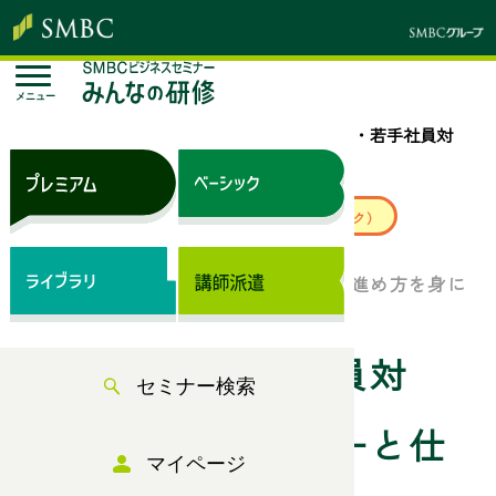
メニュー
トップページ
セミナー検索
新入社員・若手社員対
象 ビジネスマナーと仕事の基本（前編）
来場セミナー
ベーシック（サブスク）
好感度の高いビジネスマナーと仕事の進め方を身に
つけ、主体的に行動しよう！
新入社員・若手社員対
セミナー検索
象 ビジネスマナーと仕
マイページ