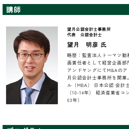
講師
望月公認会計士事務所　
代表　公認会計士　
望月 明彦 氏
略歴：監査法人トーマツ勤
画責任者として経営企画部
アンドヤングにてM&Aのア
月公認会計士事務所を開業
ル（MBA） 日本公認 会計
（10-14年） 経済産業省