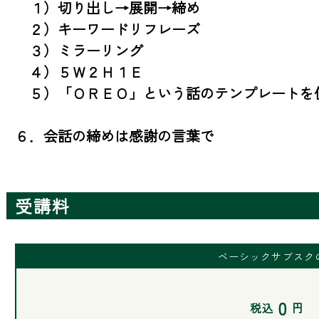
　１）切り出し→展開→締め

　２）キーワードリフレーズ

　３）ミラーリング

　４）５Ｗ２Ｈ１Ｅ

　５）「ＯＲＥＯ」という話のテンプレートを使
６．会話の締めは感謝の言葉で
受講料
ベーシックサブスク
0
税込
円