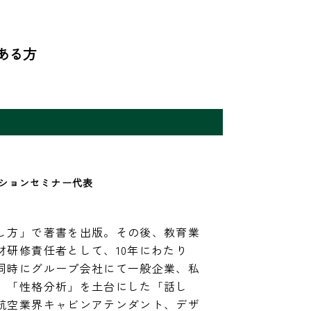
ある方


ションセミナー代表　
し方」で著書を出版。その後、教育業
材研修責任者として、10年にわたり
同時にグループ会社にて一般企業、私
。「性格分析」を土台にした「話し
航空業界キャビンアテンダント、デザ