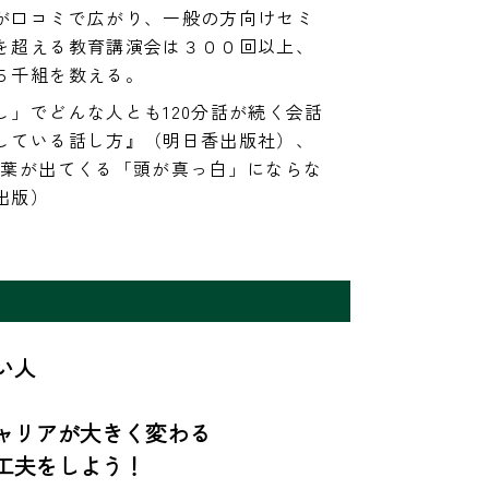
が口コミで広がり、一般の方向けセミ
を超える教育講演会は３００回以上、
５千組を数える。
」でどんな人とも120分話が続く会話
している話し方』（明日香出版社）、
言葉が出てくる「頭が真っ白」にならな
出版）
人

リアが大きく変わる

夫をしよう！
