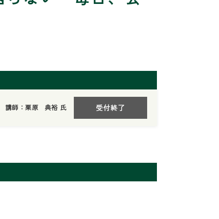
】
講師：栗原 典裕 氏
受付終了