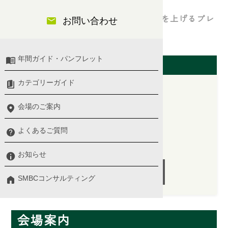
ロジカルシンキングを活用した、成果を上げるプレ
お問い合わせ
ゼン資料のつくり方を学ぶ
年間ガイド・パンフレット
開催日（東京会場）
カテゴリーガイド
会場のご案内
2026/03/10(火)
10:00 〜 13:00
よくあるご質問
講師：市川 真樹 氏
お知らせ
受付終了
SMBCコンサルティング
会場案内