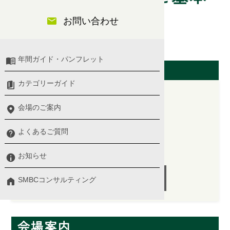
お問い合わせ
行動【一日】
年間ガイド・パンフレット
開催日（東京会場）
カテゴリーガイド
会場のご案内
2025/09/10(水)
よくあるご質問
10:00 〜 17:00
講師：大八木 智子 氏
お知らせ
受付終了
SMBCコンサルティング
会場案内