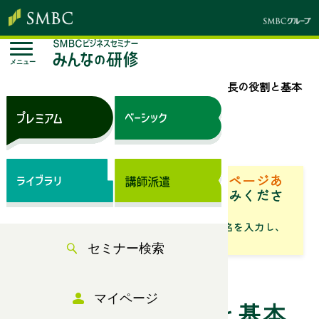
メニュー
トップページ
セミナー検索
主任・係長の役割と基本
行動【一日】
来場セミナー
ベーシック（サブスク）専用ページあ
り
「専用ページ」からお申込みくださ
い。
「フリーワード」にセミナータイトル名を入力し、
「検索」からお探しください
セミナー検索
マイページ
主任・係長の役割と基本