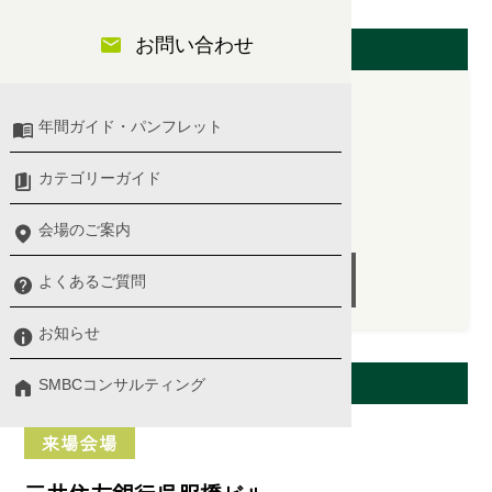
開催日（東京会場）
お問い合わせ
年間ガイド・パンフレット
2025/11/17(月)
カテゴリーガイド
14:00 〜 17:00
講師：三上 ナナエ 氏
会場のご案内
受付終了
よくあるご質問
お知らせ
会場案内
SMBCコンサルティング
来場会場