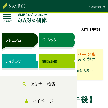
メニュー
トップページ
セミナー検索
電話応対 入門【午後】
来場セミナー
ベーシック（サブスク）専用ページあ
り
「専用ページ」からお申込みくださ
い。
「フリーワード」にセミナータイトル名を入力し、
「検索」からお探しください
セミナー検索
電話応対 入門【午後】
マイページ