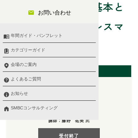
メンタルヘルスの基本と
お問い合わせ
職場におけるストレスマ
年間ガイド・パンフレット
ネジメント【午前】
カテゴリーガイド
会場のご案内
開催日（東京会場）
よくあるご質問
お知らせ
2025/11/20(木)
SMBCコンサルティング
10:00 〜 13:00
講師：藤野 祐美 氏
受付終了