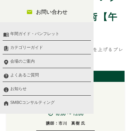
お問い合わせ
レゼン資料の構成術【午
前】
年間ガイド・パンフレット
カテゴリーガイド
ロジカルシンキングを活用した、成果を上げるプレ
ゼン資料のつくり方を学ぶ
会場のご案内
開催日（東京会場）
よくあるご質問
お知らせ
SMBCコンサルティング
2026/03/10(火)
10:00 〜 13:00
講師：市川 真樹 氏