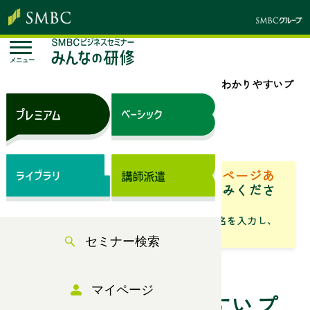
メニュー
トップページ
セミナー検索
論理的でわかりやすいプ
レゼン資料の構成術【午前】
来場セミナー
ベーシック（サブスク）専用ページあ
り
「専用ページ」からお申込みくださ
い。
「フリーワード」にセミナータイトル名を入力し、
「検索」からお探しください
セミナー検索
伝わる×魅せる＝人や組織を動かす！
マイページ
論理的でわかりやすいプ