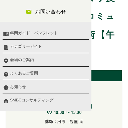
お問い合わせ
い人間関係を築くコミュ
ニケーションの技術【午
年間ガイド・パンフレット
カテゴリーガイド
前】
会場のご案内
開催日（東京会場）
よくあるご質問
お知らせ
SMBCコンサルティング
2025/08/04(月)
10:00 〜 13:00
講師：河原 后里 氏