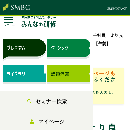
メニュー
トップページ
セミナー検索
新入・若手社員 より良
い人間関係を築くコミュニケーションの技術【午前】
来場セミナー
ベーシック（サブスク）専用ページあ
り
「専用ページ」からお申込みくださ
い。
「フリーワード」にセミナータイトル名を入力し、
「検索」からお探しください
セミナー検索
マイページ
新入・若手社員 より良