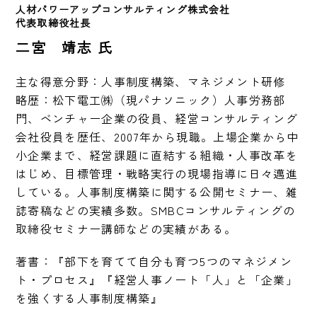
人材パワーアップコンサルティング株式会社
代表取締役社長
二宮 靖志 氏
主な得意分野：人事制度構築、マネジメント研修

略歴：松下電工㈱（現パナソニック）人事労務部
門、ベンチャー企業の役員、経営コンサルティング
会社役員を歴任、2007年から現職。上場企業から中
小企業まで、経営課題に直結する組織・人事改革を
はじめ、目標管理・戦略実行の現場指導に日々邁進
している。人事制度構築に関する公開セミナー、雑
誌寄稿などの実績多数。SMBCコンサルティングの
取締役セミナー講師などの実績がある。
著書：『部下を育てて自分も育つ5つのマネジメン
ト・プロセス』『経営人事ノート「人」と「企業」
を強くする人事制度構築』