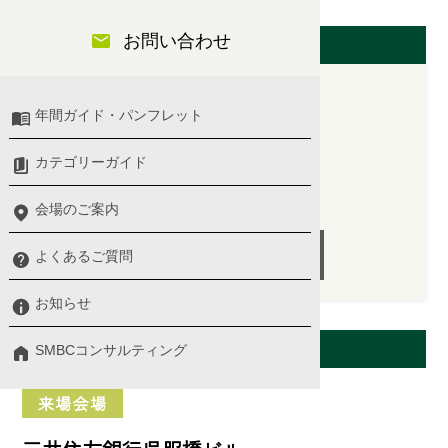
開催日（東京会場）
お問い合わせ
年間ガイド・パンフレット
2025/09/11(木)
カテゴリーガイド
10:00 〜 17:00
講師：二宮 靖志 氏
会場のご案内
受付終了
よくあるご質問
お知らせ
会場案内
SMBCコンサルティング
来場会場