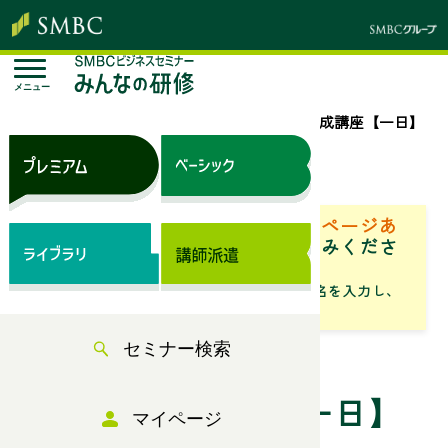
メニュー
トップページ
セミナー検索
管理職養成講座【一日】
来場セミナー
ベーシック（サブスク）専用ページあ
り
「専用ページ」からお申込みくださ
い。
「フリーワード」にセミナータイトル名を入力し、
「検索」からお探しください
セミナー検索
管理職養成講座【一日】
マイページ