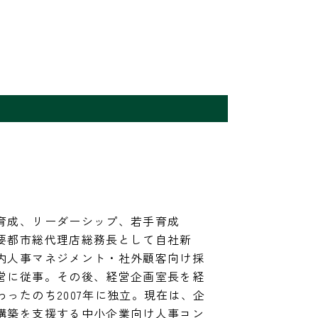
育成、リーダーシップ、若手育成

要都市総代理店総務長として自社新
内人事マネジメント・社外顧客向け採
営に従事。その後、経営企画室長を経
ったのち2007年に独立。現在は、企
構築を支援する中小企業向け人事コン