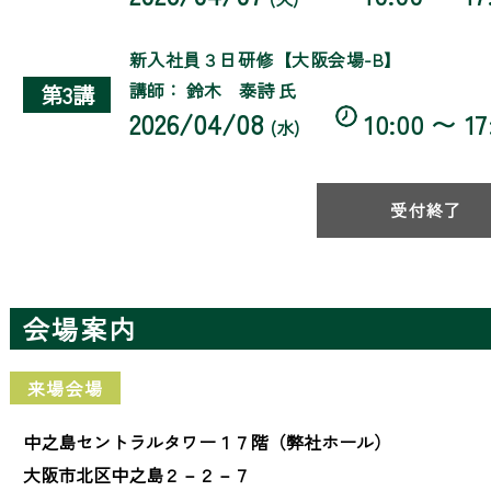
新入社員３日研修【大阪会場-B】
講師： 鈴木 泰詩 氏
第3講
2026/04/08
10:00 〜 17
(水)
受付終了
会場案内
来場会場
中之島セントラルタワー１７階（弊社ホール）
大阪市北区中之島２－２－７