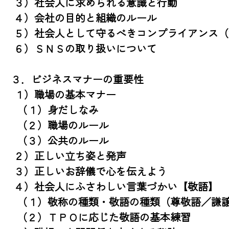
 ３）社会人に求められる意識と行動

 ４）会社の目的と組織のルール

 ５）社会人として守るべきコンプライアンス（法令遵守）

 ６）ＳＮＳの取り扱いについて

３．ビジネスマナーの重要性

 １）職場の基本マナー

  （１）身だしなみ

  （２）職場のルール

  （３）公共のルール

 ２）正しい立ち姿と発声

 ３）正しいお辞儀で心を伝えよう

 ４）社会人にふさわしい言葉づかい【敬語】

  （１）敬称の種類・敬語の種類（尊敬語／謙譲語／丁寧語）

  （２）ＴＰＯに応じた敬語の基本練習
