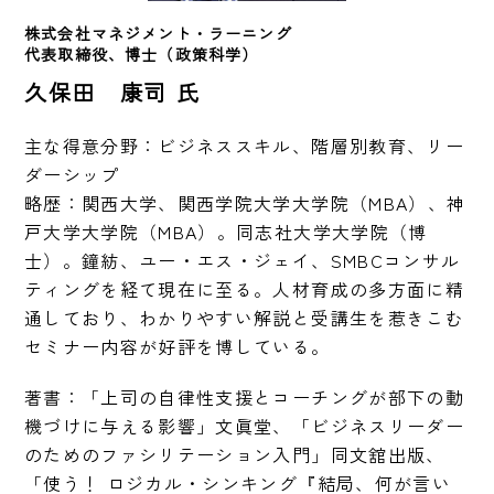
株式会社マネジメント・ラーニング
代表取締役、博士（政策科学）
久保田 康司 氏
主な得意分野：ビジネススキル、階層別教育、リー
ダーシップ

略歴：関西大学、関西学院大学大学院（MBA）、神
戸大学大学院（MBA）。同志社大学大学院（博
士）。鐘紡、ユー・エス・ジェイ、SMBCコンサル
ティングを経て現在に至る。人材育成の多方面に精
通しており、わかりやすい解説と受講生を惹きこむ
セミナー内容が好評を博している。
著書：「上司の自律性支援とコーチングが部下の動
機づけに与える影響」文眞堂、「ビジネスリーダー
のためのファシリテーション入門」同文舘出版、
「使う！ ロジカル・シンキング『結局、何が言い