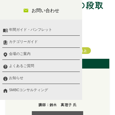
生産性向上のための段取
お問い合わせ
り術
年間ガイド・パンフレット
カテゴリーガイド
PDCA・仕事の進め方・報連相
業務改善・タイムマネジメント・生産性向上
会場のご案内
開催日（東京会場）
よくあるご質問
お知らせ
2026/05/11(月)
SMBCコンサルティング
10:00 〜 17:00
講師：鈴木 真理子 氏