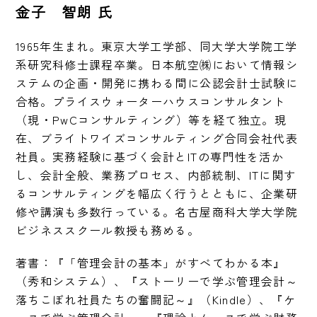
金子 智朗 氏
1965年生まれ。東京大学工学部、同大学大学院工学
系研究科修士課程卒業。日本航空㈱において情報シ
ステムの企画・開発に携わる間に公認会計士試験に
合格。プライスウォーターハウスコンサルタント
（現・PwCコンサルティング）等を経て独立。現
在、ブライトワイズコンサルティング合同会社代表
社員。実務経験に基づく会計とITの専門性を活か
し、会計全般、業務プロセス、内部統制、ITに関す
るコンサルティングを幅広く行うとともに、企業研
修や講演も多数行っている。名古屋商科大学大学院
ビジネススクール教授も務める。
著書：『「管理会計の基本」がすべてわかる本』
（秀和システム）、『ストーリーで学ぶ管理会計～
落ちこぼれ社員たちの奮闘記～』（Kindle）、『ケ