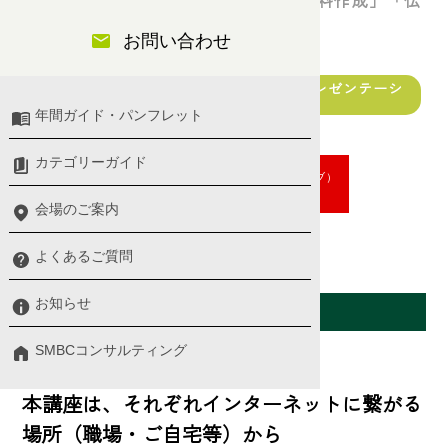
～結果を出すための「事前準備」「資料作成」「伝
え方」を習得～
お問い合わせ
コミュニケーション・アサーション・プレゼンテーシ
ョン
年間ガイド・パンフレット
カテゴリーガイド
オンラインセミナー（アーカイブ）
申し込む
会場のご案内
よくあるご質問
会場案内
お知らせ
SMBCコンサルティング
オンラインセミナー
本講座は、それぞれインターネットに繋がる
場所（職場・ご自宅等）から