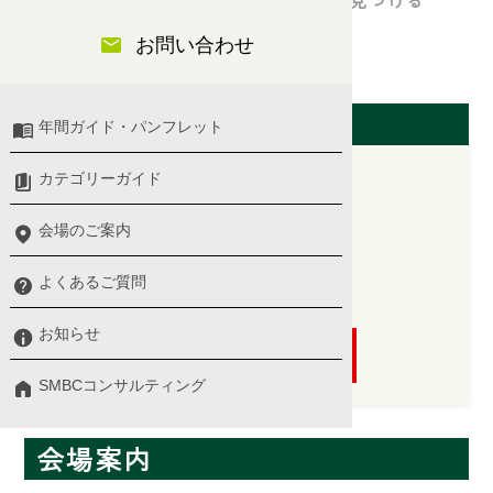
で活用するためのヒント・アイデアを見つける
お問い合わせ
IT/DX・パソコンスキル
開催日（東京会場）
年間ガイド・パンフレット
カテゴリーガイド
2026/09/16(水)
会場のご案内
10:00 〜 16:45
よくあるご質問
講師：インソース社 提携講師
お知らせ
申し込む
SMBCコンサルティング
会場案内