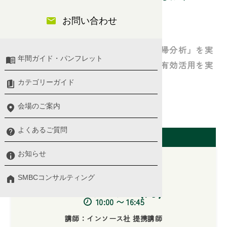
学ぶ
お問い合わせ
統計の基礎である「相関係数」と「回帰分析」を実
年間ガイド・パンフレット
践形式で習得し、社内に眠るデータの有効活用を実
現する
カテゴリーガイド
会場のご案内
IT/DX・パソコンスキル
よくあるご質問
開催日（東京会場）
お知らせ
SMBCコンサルティング
2026/09/07(月)
10:00 〜 16:45
講師：インソース社 提携講師