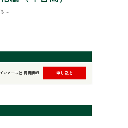
ける～
インソース社 提携講師
申し込む