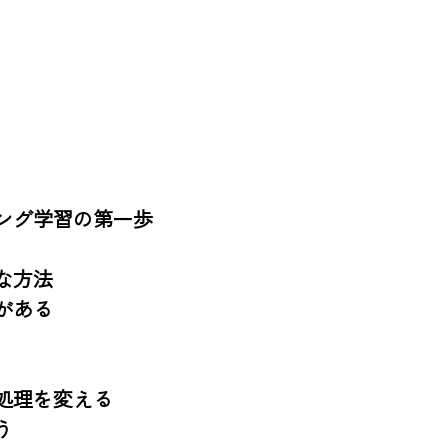
グ学習の第一歩

方法

ある

理を変える


