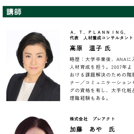
講師
Ａ．Ｔ．ＰＬＡＮＮＩＮＧ．
代表　人材養成コンサルタント
高原 温子 氏
略歴：大学卒業後、ANA
人材育成を担う。2007年
おける課題解決のための階
ナー／コミュニケーション
グの資格を有し、大手化粧
理職経験もある。
株式会社　プレアクト
加藤 あや 氏