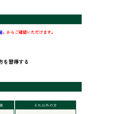
細
」からご確認いただけます。
方を習得する
会員
それ以外の方