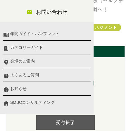
自分に合ったストレスへの適切な対処法（セルフケ
ア）を知り、モチベーションの高い人財へ！
お問い合わせ
モチベーション・レジリエンス・セルフマネジメント
年間ガイド・パンフレット
メンタルヘルス
カテゴリーガイド
開催日（東京会場）
会場のご案内
よくあるご質問
2026/06/08(月)
10:00 〜 17:00
お知らせ
プログラム詳細 ＞
SMBCコンサルティング
講師：
伊東 泰司 氏
受付終了