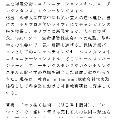
主な得意分野：コミュニケーションスキル、コーチ
ングスタンス、カウンセリングスキル

略歴：専修大学在学中にお笑い芸人の道へ進む。当
時の『ホリプロお笑いライブ』にてチャンピオンの
座を獲得し、ホリプロに所属するが、志半ばで断
念。1998年ソニー生命保険株式会社への転職、脳科
学との出会いで一気に飛躍を遂げる。保険営業パー
ソンとしてのコンサルティングセールススタンスや
コミュニケーションスキル、さらにセールスマネー
ジャーとしてコーチングスタンスやカウンセリング
スキルと脳科学の見識を融合した育成活動を行って
きた。現在は、教育entertainment株式会社代表取
締役として各企業における社員教育研修に奔走して
いる。
著書：「やり抜く技術」（明日香出版社）、「い
つ・どこで・誰に・何でも売れる人の法則～頑張ら