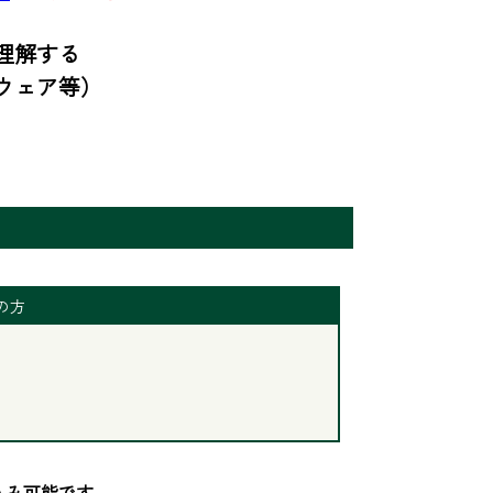
解する

ェア等）

の方
み可能です。
