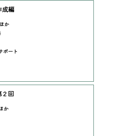
作成編
 ほか
場
サポート
第２回
 ほか