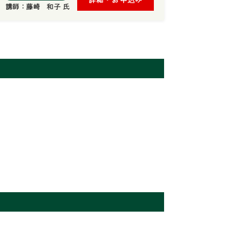
講師：
藤崎 和子 氏