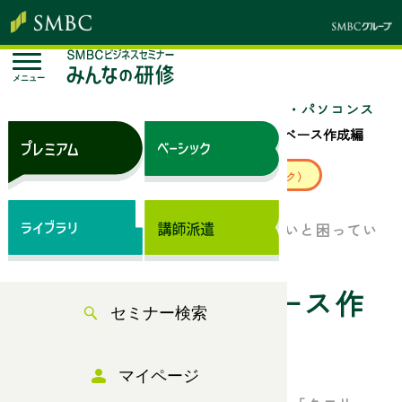
メニュー
トップページ
セミナー検索
「IT/DX・パソコンス
キル」のセミナー一覧
Access データベース作成編
来場セミナー
ベーシック（サブスク）
データベースの考え方や使い方が難しいと困ってい
ませんか？
Access データベース作
セミナー検索
成編
マイページ