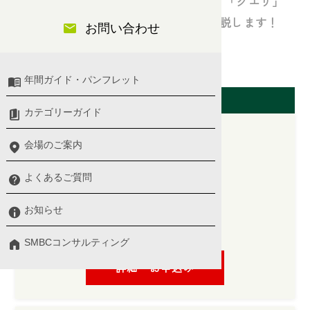
Accessの基本機能である「テーブル」「クエリ」
「フォーム」「レポート」について解説します！
お問い合わせ
IT/DX・パソコンスキル
年間ガイド・パンフレット
開催日（東京会場）
カテゴリーガイド
会場のご案内
2026/08/25(火)
よくあるご質問
10:00 〜 13:00
お知らせ
プログラム詳細 ＞
講師：
渋谷 玲子 氏
SMBCコンサルティング
詳細・お申込み