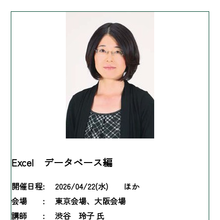
Excel データベース編
開催日程:
2026/04/22(水) ほか
会場 :
東京会場、大阪会場
講師 :
渋谷 玲子 氏