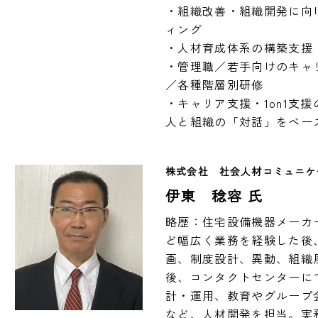
・組織改善・組織開発に向
ィング

・人材育成体系の構築支援

・管理職／若手向けのキャ
／各種階層別研修

・キャリア支援・1on1支援
人と組織の「対話」をベー
株式会社　社会人材コミュニケ
伊東 稔容 氏
略歴：住宅設備機器メーカ
ど幅広く業務を経験した後
画、制度設計、異動、組織
後、コンタクトセンターに
計・運用、教育やグループ
など、人材開発を担当。実