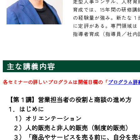
走型人事コンサル、人材育
育成では、15年間の研修
の経験量が強み。新たな１
に定評がある。専門領域は
指導者育成（指導員／社内
主な講義内容
各セミナーの詳しいプログラムは開催日欄の「
プログラム詳
【第１講】営業担当者の役割と商談の進め方

１．はじめに

　１）オリエンテーション

　２）人的販売と非人的販売（制度的販売）

　３）「商品やサービスを売る前に、自分を売れ