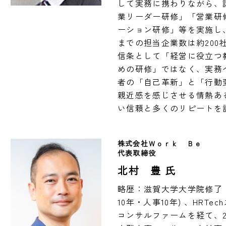
して実務に携わりながら、
業リーダー研修」「営業研
ーション研修」等を実施し
までの担当企業数は約200
信条として「経営に役立つ
めの研修」ではなく、実務
者の「自己革新」と「行動
親近感を感じさせる情熱あ
い信頼と多くのリピートを
株式会社Ｗｏｒｋ　Ｂｅ
代表取締役
北村 豊 氏
略歴：滋賀大学大学院修了
10年・人事10年) 、HR
コンサルファームを経て、20