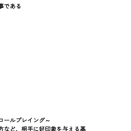
である

ールプレイング～

方など、相手に好印象を与える基