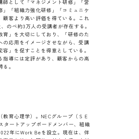
講師として「マネジメント研修」「営
修」「組織力強化研修」「コミュニケ
、顧客より高い評価を得ている。これ
社、のべ約3万人の受講者が存在する。
教育」を大切にしており、「研修のた
への応用をイメージさせながら、受講
変容」を促すことを得意としている。
る指導には定評があり、顧客からの高
誇る。
（教育心理学）。NECグループ（ＳＥ
Techスタートアップボードメンバー、組織
22年にWork Beを設立。現在は、伴