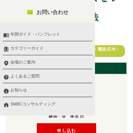
お問い合わせ
ァンに変える対応法
年間ガイド・パンフレット
営業
カテゴリーガイド
ビジネスマナー・ビジネスeメール/文書・電話応対・
クレーム対応
会場のご案内
開催日（東京会場）
よくあるご質問
お知らせ
2026/10/28(水)
SMBCコンサルティング
10:00 〜 17:00
講師：谷 厚志 氏
申し込む