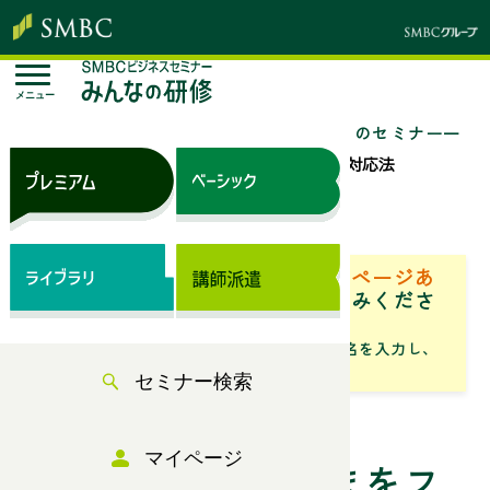
メニュー
トップページ
セミナー検索
「営業」のセミナー一
覧
クレームのお客さまをファンに変える対応法
来場セミナー
ベーシック（サブスク）専用ページあ
り
「専用ページ」からお申込みくださ
い。
「フリーワード」にセミナータイトル名を入力し、
「検索」からお探しください
セミナー検索
マイページ
クレームのお客さまをフ