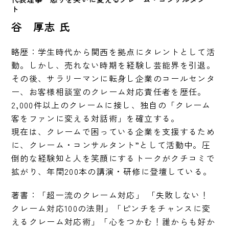
ト　
谷 厚志 氏
略歴：学生時代から関西を拠点にタレントとして活
動。しかし、売れない時期を経験し芸能界を引退。
その後、サラリーマンに転身し企業のコールセンタ
ー、お客様相談室のクレーム対応責任者を歴任。
2,000件以上のクレームに接し、独自の「クレーム
客をファンに変える対話術」を確立する。

現在は、クレームで困っている企業を支援するため
に、クレーム・コンサルタント”として活動中。圧
倒的な経験知と人を笑顔にするトークがクチコミで
拡がり、年間200本の講演・研修に登壇している。
著書：「超一流のクレーム対応」 「失敗しない！
クレーム対応100の法則」「ピンチをチャンスに変
えるクレーム対応術」「心をつかむ！誰からも好か