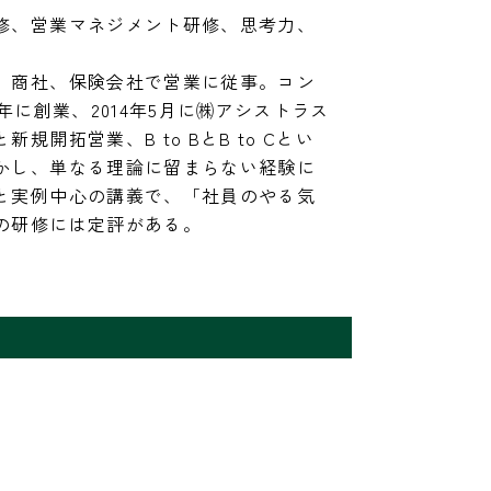
修、営業マネジメント研修、思考力、
、商社、保険会社で営業に従事。コン
年に創業、2014年5月に㈱アシストラス
規開拓営業、B to BとB to Cとい
かし、単なる理論に留まらない経験に
と実例中心の講義で、「社員のやる気
の研修には定評がある。