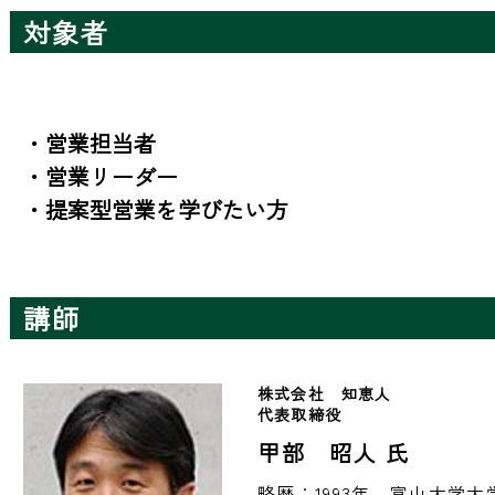
対象者
・営業担当者

・営業リーダー

・提案型営業を学びたい方
講師
株式会社　知恵人　
代表取締役　
甲部 昭人 氏
略歴：1993年、富山大学