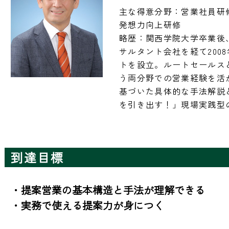
主な得意分野：営業社員研
発想力向上研修

略歴：関西学院大学卒業後
サルタント会社を経て2008
トを設立。ルートセールスと新
う両分野での営業経験を活
基づいた具体的な手法解説
を引き出す！」現場実践型
到達目標
・提案営業の基本構造と手法が理解できる

・実務で使える提案力が身につく