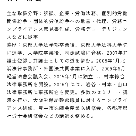
主な取扱分野：訴訟、企業・労働法務、個別的労働
関係紛争・団体的労使紛争への助言・代理、労務コ
ンプライアンス意見書作成、労務デューデリジェン
スなどに従事

略歴：京都大学法学部卒業後、京都大学法科大学院
に進学、大学院卒業後、司法試験に合格。2007年弁
護士登録し弁護士としての道を歩む。2008年1月北
浜法律事務所・外国法共同事業に入所、2009年6月
経営法曹会議入会、2015年1月に独立し、村本綜合
法律事務所を開設。2016年には、岩谷・村本・山口
法律事務所に事務所名を変更。多数のセミナー・講
演を行い、大阪労働局幹部職員に対するコンプライ
アンス研修、豊中市医師会産業医研修会、各都府県
社労士会研修会などの講師を務める。