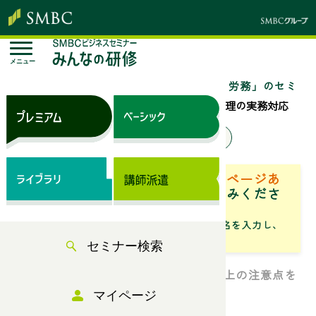
メニュー
トップページ
セミナー検索
「人事・労務」のセミ
ナー一覧
労働基準法の概要と労働時間管理の実務対応
来場セミナー
オンラインセミナー
ベーシック（サブスク）専用ページあ
り
「専用ページ」からお申込みくださ
い。
「フリーワード」にセミナータイトル名を入力し、
「検索」からお探しください
セミナー検索
労基法と労働時間管理について、実務上の注意点を
押さえる！
マイページ