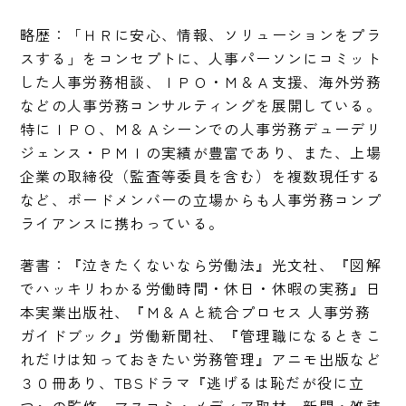
略歴：「ＨＲに安心、情報、ソリューションをプラ
スする」をコンセプトに、人事パーソンにコミット
した人事労務相談、ＩＰＯ・Ｍ＆Ａ支援、海外労務
などの人事労務コンサルティングを展開している。
特にＩＰＯ、Ｍ＆Ａシーンでの人事労務デューデリ
ジェンス・ＰＭＩの実績が豊富であり、また、上場
企業の取締役（監査等委員を含む）を複数現任する
など、ボードメンバーの立場からも人事労務コンプ
ライアンスに携わっている。
著書：『泣きたくないなら労働法』光文社、『図解
でハッキリわかる労働時間・休日・休暇の実務』日
本実業出版社、『Ｍ＆Ａと統合プロセス 人事労務
ガイドブック』労働新聞社、『管理職になるときこ
れだけは知っておきたい労務管理』アニモ出版など
３０冊あり、TBSドラマ『逃げるは恥だが役に立