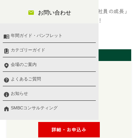
行動心理学を応用した「業績向上」「社員の成長」
お問い合わせ
の両方を実現できる仕組み作りを解説！
年間ガイド・パンフレット
人事・労務
カテゴリーガイド
開催日（東京会場）
会場のご案内
よくあるご質問
2026/10/15(木)
10:00 〜 16:00
お知らせ
プログラム詳細 ＞
SMBCコンサルティング
講師：
寺崎 文勝 氏
詳細・お申込み