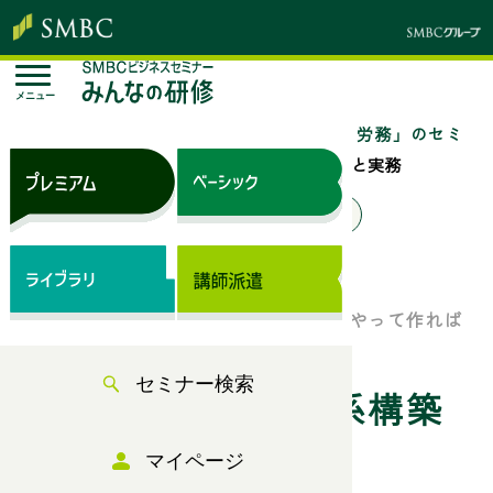
メニュー
トップページ
セミナー検索
「人事・労務」のセミ
ナー一覧
人材育成・教育体系構築の基本と実務
来場セミナー
オンラインセミナー
ベーシック（サブスク）
社員を成長させる教育の仕組みはどうやって作れば
いいのか？
セミナー検索
人材育成・教育体系構築
マイページ
の基本と実務