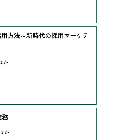
所
活用方法～新時代の採用マーケテ
 ほか
実務
 ほか