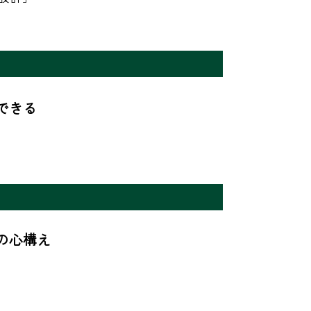
きる

心構え
