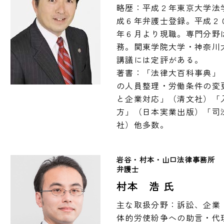
略歴：平成２年東京大学法
成６年弁護士登録。平成２
年６月より現職。専門分野
務。関東学院大学・神奈川
講議には定評がある。

著書：「法律大百科事典」
の人員整理・労働条件の変
と企業対応」（清文社）「
方」（日本実業出版）「司
社）他多数。
岩谷・村本・山口法律事務所　
弁護士
村本 浩 氏
主な取扱分野：訴訟、企業
体的労使紛争への助言・代