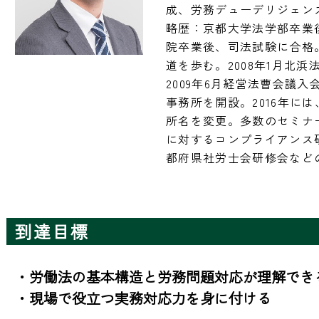
成、労務デューデリジェンス
略歴：京都大学法学部卒業
院卒業後、司法試験に合格。
道を歩む。2008年1月北
2009年6月経営法曹会議入
事務所を開設。2016年に
所名を変更。多数のセミナ
に対するコンプライアンス
都府県社労士会研修会など
到達目標
・労働法の基本構造と労務問題対応が理解できる
・現場で役立つ実務対応力を身に付ける