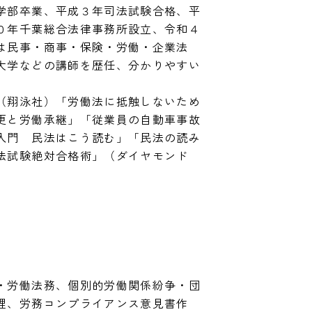
学部卒業、平成３年司法試験合格、平
０年千葉総合法律事務所設立、令和４
は民事・商事・保険・労働・企業法
大学などの講師を歴任、分かりやすい
（翔泳社）「労働法に抵触しないため
更と労働承継」「従業員の自動車事故
入門　民法はこう読む」「民法の読み
法試験絶対合格術」（ダイヤモンド
・労働法務、個別的労働関係紛争・団
理、労務コンプライアンス意見書作