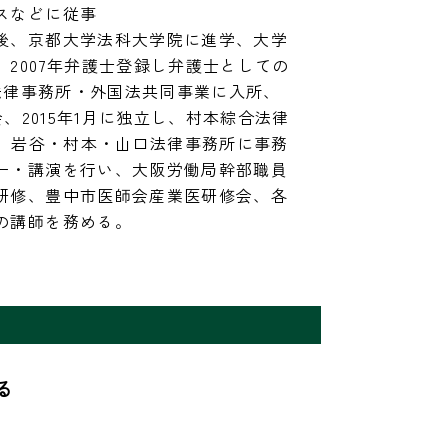
などに従事

後、京都大学法科大学院に進学、大学
2007年弁護士登録し弁護士としての
浜法律事務所・外国法共同事業に入所、
会、2015年1月に独立し、村本綜合法律
は、岩谷・村本・山口法律事務所に事務
ー・講演を行い、大阪労働局幹部職員
研修、豊中市医師会産業医研修会、各
の講師を務める。

