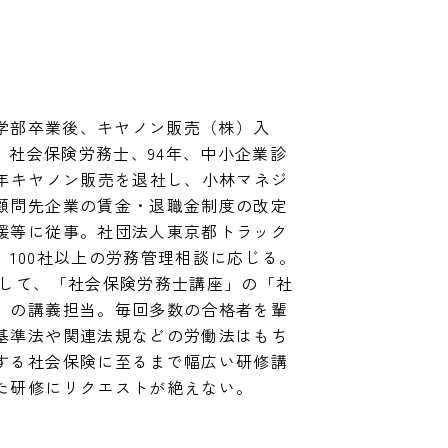
法学部卒業後、キヤノン販売（株）入
年、社会保険労務士、94年、中小企業診
6年キヤノン販売を退社し、小林マネジ
顧問先企業の賃金・退職金制度の改定
援等に従事。社団法人東京都トラック
100社以上の労務管理相談に応じる。
として、「社会保険労務士講座」の「社
」の講義担当。毎回多数の合格者を輩
基準法や関連法規などの労働法はもち
する社会保険に至るまで幅広い研修講
た研修にリクエストが絶えない。