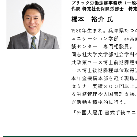
ブリック労働法務事務所（一般
代表 特定社会保険労務士　特
橋本 裕介 氏
1980年生まれ。兵庫県た
ュニケーション学部　非常
談センター　専門相談員。

同志社大学文学部社会学科
共政策コース博士前期課程
ース博士後期課程単位取得
本年金機構本部を経て現職。
セミナー実績３００回以上
る労務管理や入国管理支援
グ活動も積極的に行う。
「外国人雇用 書式手続マ