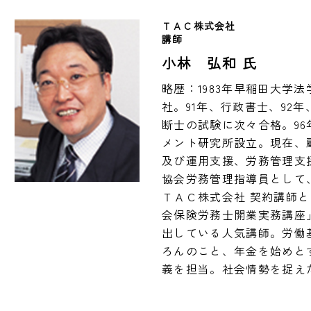
ＴＡＣ株式会社
講師
小林 弘和 氏
略歴：1983年早稲田大学
社。91年、行政書士、92
断士の試験に次々合格。9
メント研究所設立。現在、
及び運用支援、労務管理支
協会労務管理指導員として、
ＴＡＣ株式会社 契約講師
会保険労務士開業実務講座
出している人気講師。労働
ろんのこと、年金を始めと
義を担当。社会情勢を捉え