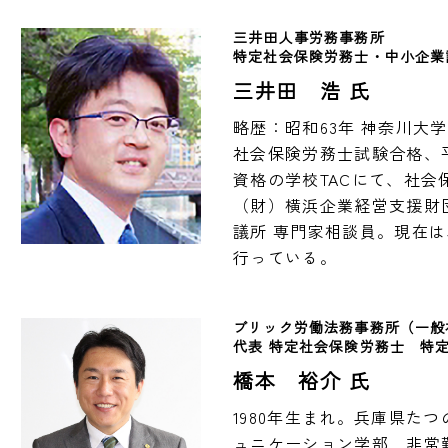
三井田人事労務事務所　
特定社会保険労務士・中小企業
三井田 浩 氏
略歴：昭和63年 神奈川大
社会保険労務士試験合格、
資格の学校TACにて、社会
（財）横浜企業経営支援財団
議所 専門家相談員。現在は
行っている。
ブリック労働法務事務所（一般
代表 特定社会保険労務士　特
橋本 裕介 氏
1980年生まれ。兵庫県た
ュニケーション学部　非常