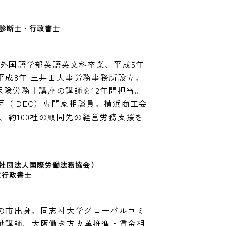
診断士・行政書士　
学外国語学部英語英文科卒業、平成5年 
平成8年 三井田人事労務事務所設立。
保険労務士講座の講師を12年間担当。
（IDEC）専門家相談員。横浜商工会
、約100社の顧問先の経営労務支援を
社団法人国際労働法務協会）
定行政書士
つの市出身。同志社大学グローバルコミ
勤講師、大阪働き方改革推進・賃金相