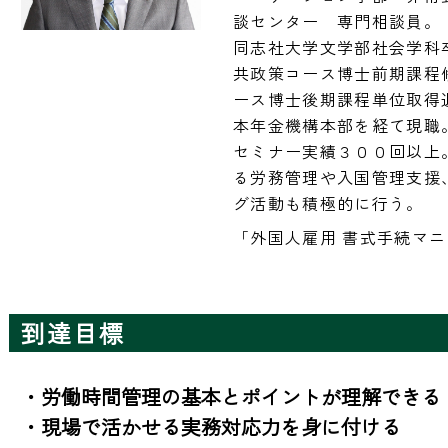
談センター　専門相談員。

同志社大学文学部社会学科
共政策コース博士前期課程
ース博士後期課程単位取得
本年金機構本部を経て現職。
セミナー実績３００回以上
る労務管理や入国管理支援
グ活動も積極的に行う。
「外国人雇用 書式手続マ
到達目標
・労働時間管理の基本とポイントが理解できる

・現場で活かせる実務対応力を身に付ける