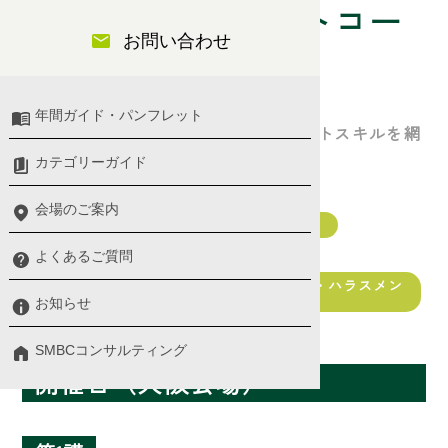
課長職マネジメントコー
お問い合わせ
ス【全３日間】
年間ガイド・パンフレット
課長職に求められる役割やマネジメントスキルを網
羅的に解説
カテゴリーガイド
会場のご案内
管理職（マネジメント・リーダーシップ）
マネジメント・リーダーシップ
よくあるご質問
リスクマネジメント・コンプライアンス・ハラスメン
ト
お知らせ
人事考課・目標管理
SMBCコンサルティング
開催日（大阪会場）