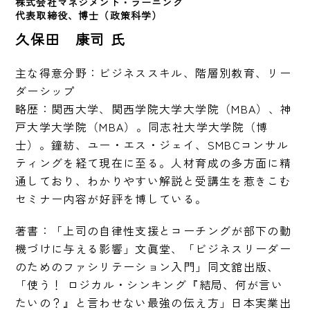
株式会社マネジメント・ラーニング
代表取締役、博士（政策科学）
久保田 康司 氏
主な得意分野：ビジネススキル、階層別教育、リー
ダーシップ

略歴：関西大学、関西学院大学大学院（MBA）、神
戸大学大学院（MBA）。同志社大学大学院（博
士）。鐘紡、ユー・エス・ジェイ、SMBCコンサル
ティングを経て現在に至る。人材育成の多方面に精
通しており、わかりやすい解説と受講生を惹きこむ
セミナー内容が好評を博している。
著書：「上司の自律性支援とコーチングが部下の動
機づけに与える影響」文眞堂、「ビジネスリーダー
のためのファシリテーション入門」同文舘出版、
「使う！ ロジカル・シンキング『結局、何が言い
たいの？』と言わせない最強の伝え方」日本実業出