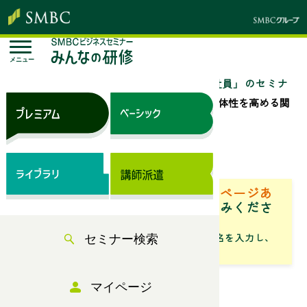
メニュー
トップページ
セミナー検索
「中堅社員」のセミナ
ー一覧
リーダーシップの発揮と部下の主体性を高める関
わり方
来場セミナー
ベーシック（サブスク）専用ページあ
り
「専用ページ」からお申込みくださ
い。
「フリーワード」にセミナータイトル名を入力し、
セミナー検索
「検索」からお探しください
マイページ