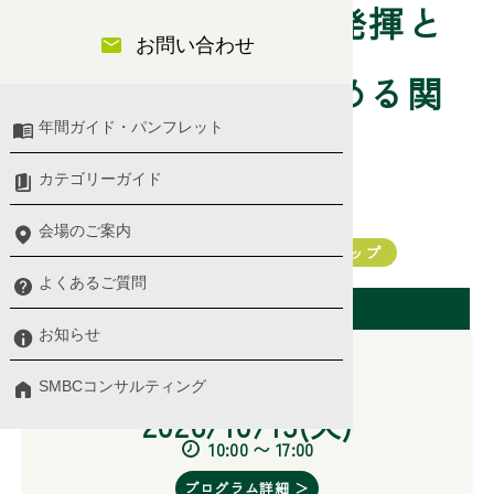
リーダーシップの発揮と
お問い合わせ
部下の主体性を高める関
年間ガイド・パンフレット
わり方
カテゴリーガイド
会場のご案内
中堅社員
マネジメント・リーダーシップ
よくあるご質問
開催日（東京会場）
お知らせ
SMBCコンサルティング
2026/10/13(火)
10:00 〜 17:00
プログラム詳細 ＞