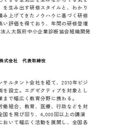
」を生み出す研修スタイルと、わかり
積み上げてきたノウハウに基づく研修
高い評価を得ており、年間の研修登壇
団法人大阪府中小企業診断協会組織開発
株式会社　代表取締役　
サルタント会社を経て、2010年ビジ
㈱を設立。エグゼクティブを対象とし
業まで幅広く教育分野に携わる。　

労働組合、教育、医療、行政などを対
国を飛び回り、4,000回以上の講演
において幅広く活動を展開し、全国各