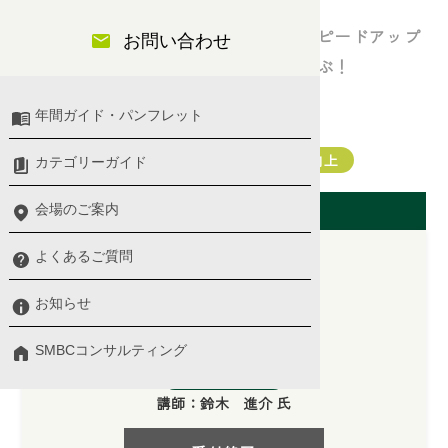
中堅社員に求められる業務効率化・スピードアップ
お問い合わせ
のためのタイムマネジメント手法を学ぶ！
年間ガイド・パンフレット
中堅社員
業務改善・タイムマネジメント・生産性向上
カテゴリーガイド
開催日（東京会場）
会場のご案内
よくあるご質問
お知らせ
2026/07/17(金)
10:00 〜 17:00
SMBCコンサルティング
プログラム詳細 ＞
講師：
鈴木 進介 氏