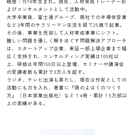
略歴：1974年生まれ。現在、人材育成トレーナーお
よびコンサルタントとして活動中。

大学卒業後、富士通グループ、商社での半導体営業
など3年間のサラリーマン生活を経て25歳で起業。
その後、事業を売却して人材育成事業にシフト。 

難しい問題を優しく解きほぐす問題解決アプローチ
は、スタートアップ企業、東証一部上場企業まで幅
広く支持され、コンサルティング実績は100社以
上、研修は年間150日以上登壇、セミナーや講演会
の受講者数も累計で3万人を超す。 

ラジオ、テレビ出演も果たし、現在は作家としての
活動にも力を入れ、著書に『頭のよはくのつくり
方』（日本実業出版社）など１4冊・累計１5万部以
上の実績がある。 