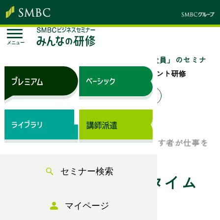
メニュー
トップページ
セミナー検索
「中堅社員」のセミナ
ー一覧
中堅社員のためのタイムマネジメント研修
来場セミナー
オンラインセミナー
ベーシック（サブスク）
仕事の効率UP！ 生産性UP！ 時間を制す者が仕事を
制す！
セミナー検索
中堅社員のためのタイム
マイページ
マネジメント研修