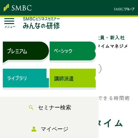
メニュー
トップページ
セミナー検索
「若手社員・新入社
員」のセミナー一覧
若手社員のためのタイムマネジメ
ント研修
来場セミナー
オンラインセミナー
ベーシック（サブスク）
突発的な業務、想定外の仕事にも対応できる時間術
を学ぶ！
セミナー検索
若手社員のためのタイム
マイページ