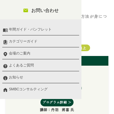
マネジメント研修
お問い合わせ
明日から即実践できる時間の有効活用方法が身につ
くセミナーです
年間ガイド・パンフレット
若手社員・新入社員
カテゴリーガイド
業務改善・タイムマネジメント・生産性向上
会場のご案内
開催日（東京会場）
よくあるご質問
お知らせ
2026/09/28(月)
SMBCコンサルティング
10:00 〜 17:00
プログラム詳細 ＞
講師：
丹羽 將喜 氏